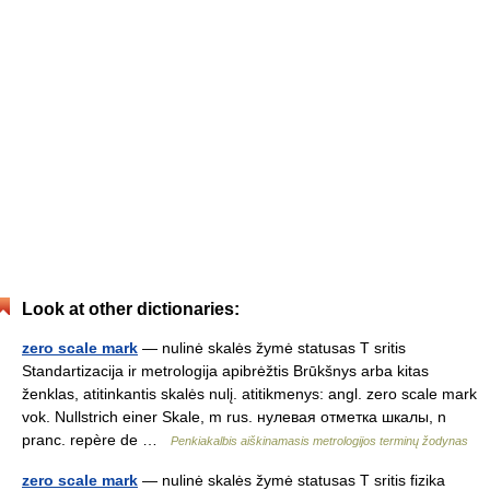
Look at other dictionaries:
zero scale mark
— nulinė skalės žymė statusas T sritis
Standartizacija ir metrologija apibrėžtis Brūkšnys arba kitas
ženklas, atitinkantis skalės nulį. atitikmenys: angl. zero scale mark
vok. Nullstrich einer Skale, m rus. нулевая отметка шкалы, n
pranc. repère de …
Penkiakalbis aiškinamasis metrologijos terminų žodynas
zero scale mark
— nulinė skalės žymė statusas T sritis fizika