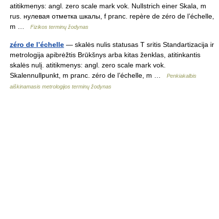
atitikmenys: angl. zero scale mark vok. Nullstrich einer Skala, m
rus. нулевая отметка шкалы, f pranc. repère de zéro de l’échelle,
m …
Fizikos terminų žodynas
zéro de l’échelle
— skalės nulis statusas T sritis Standartizacija ir
metrologija apibrėžtis Brūkšnys arba kitas ženklas, atitinkantis
skalės nulį. atitikmenys: angl. zero scale mark vok.
Skalennullpunkt, m pranc. zéro de l’échelle, m …
Penkiakalbis
aiškinamasis metrologijos terminų žodynas