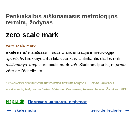
Penkiakalbis aiškinamasis metrologijos
terminų žodynas
zero scale mark
zero scale mark
skalės
nulis
statusas
T
sritis
Standartizacija ir metrologija
apibrėžtis
Brūkšnys arba kitas ženklas, atitinkantis skalės nulį.
atitikmenys
:
angl.
zero scale mark
vok.
Skalennullpunkt, m
pranc.
zéro de l’échelle, m
Penkiakalbis aiškinamasis metrologijos terminų žodynas. – Vilnius: Mokslo ir
enciklopedijų leidybos institutas
.
Vytautas Valiukėnas, Pranas Juozas Žilinskas
.
2006
.
Игры ⚽
Поможем написать реферат
skalės nulis
zéro de l’échelle