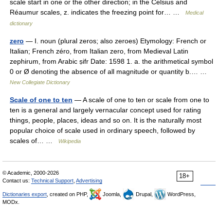
scale start in one or the other direction; in the Celsius and
Réaumur scales, z. indicates the freezing point for… …
Medical
dictionary
zero
— I. noun (plural zeros; also zeroes) Etymology: French or
Italian; French zéro, from Italian zero, from Medieval Latin
zephirum, from Arabic ṣifr Date: 1598 1. a. the arithmetical symbol
0 or Ø denoting the absence of all magnitude or quantity b.… …
New Collegiate Dictionary
Scale of one to ten
— A scale of one to ten or scale from one to
ten is a general and largely vernacular concept used for rating
things, people, places, ideas and so on. It is the naturally most
popular choice of scale used in ordinary speech, followed by
scales of… …
Wikipedia
© Academic, 2000-2026
18+
Contact us:
Technical Support
,
Advertising
Dictionaries export
, created on PHP,
Joomla,
Drupal,
WordPress,
MODx.