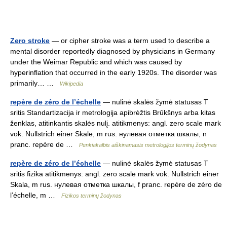
Zero stroke
— or cipher stroke was a term used to describe a
mental disorder reportedly diagnosed by physicians in Germany
under the Weimar Republic and which was caused by
hyperinflation that occurred in the early 1920s. The disorder was
primarily… …
Wikipedia
repère de zéro de l’échelle
— nulinė skalės žymė statusas T
sritis Standartizacija ir metrologija apibrėžtis Brūkšnys arba kitas
ženklas, atitinkantis skalės nulį. atitikmenys: angl. zero scale mark
vok. Nullstrich einer Skale, m rus. нулевая отметка шкалы, n
pranc. repère de …
Penkiakalbis aiškinamasis metrologijos terminų žodynas
repère de zéro de l’échelle
— nulinė skalės žymė statusas T
sritis fizika atitikmenys: angl. zero scale mark vok. Nullstrich einer
Skala, m rus. нулевая отметка шкалы, f pranc. repère de zéro de
l’échelle, m …
Fizikos terminų žodynas